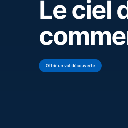
Le ciel 
commen
Offrir un vol découverte